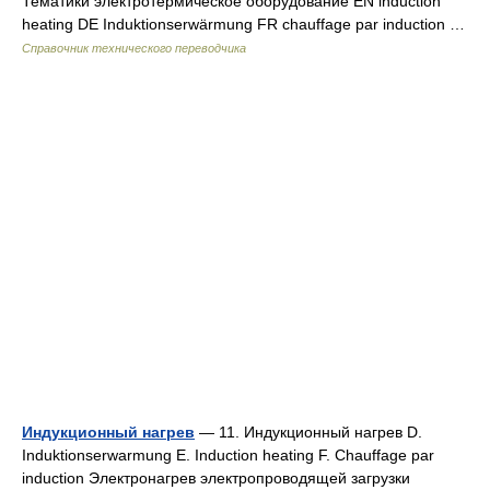
Тематики электротермическое оборудование EN induction
heating DE Induktionserwärmung FR chauffage par induction …
Справочник технического переводчика
Индукционный нагрев
— 11. Индукционный нагрев D.
Induktionserwarmung E. Induction heating F. Chauffage par
induction Электронагрев электропроводящей загрузки