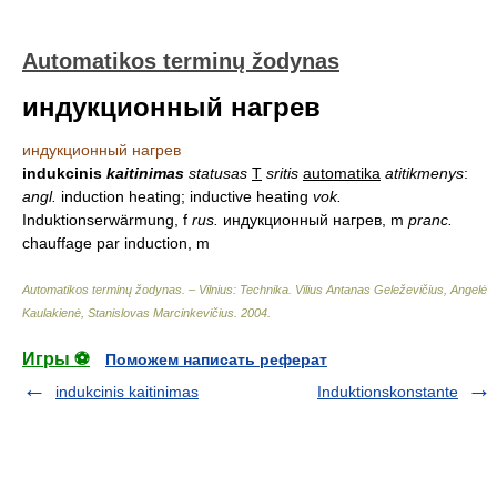
Automatikos terminų žodynas
индукционный нагрев
индукционный нагрев
indukcinis
kaitinimas
statusas
T
sritis
automatika
atitikmenys
:
angl.
induction heating; inductive heating
vok.
Induktionserwärmung, f
rus.
индукционный нагрев, m
pranc.
chauffage par induction, m
Automatikos terminų žodynas. – Vilnius: Technika
.
Vilius Antanas Geleževičius, Angelė
Kaulakienė, Stanislovas Marcinkevičius
.
2004
.
Игры ⚽
Поможем написать реферат
indukcinis kaitinimas
Induktionskonstante