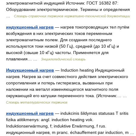
электромагнитной индукцией Источник: ГОСТ 16382 87:
Оборудование электротермическое. Термины и определения
…
Словарь-справочник терминов нормативно-технической документации
индукционный нагрев
— нагрев токопроводящих тел путём
возбуждения в них электрических токов переменным
электромагнитным полем. Для создания последнего
используются токи низкой (50 Гц), средней (до 10 кГц) и
высокой (свыше 10 кГц) частоты. Применяется для
плавления… …
Энциклопедический словарь
Индукционный нагрев
— Induction heating Индукционный
нагрев. Нагрев за счет совместного действия электрического
сопротивления и потерь гистерезиса, вызванных при
наложении на металл изменяющегося магнитного поля
окружающей его катушки переменного тока. (Источник:… …
Словарь металлургических терминов
индукционный нагрев
— indukcinis šildymas statusas T sritis
fizika atitikmenys: angl. induction heating vok.
Induktionserwärmung, f; induktive Erwärmung, f rus.
индукционный нагрев, m pranc. échauffement par induction, m …