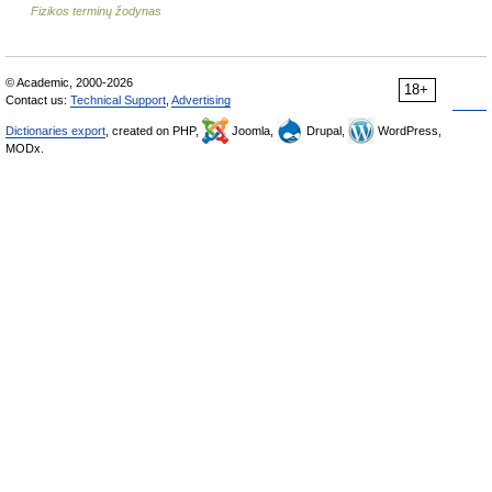
Fizikos terminų žodynas
© Academic, 2000-2026
18+
Contact us:
Technical Support
,
Advertising
Dictionaries export
, created on PHP,
Joomla,
Drupal,
WordPress,
MODx.